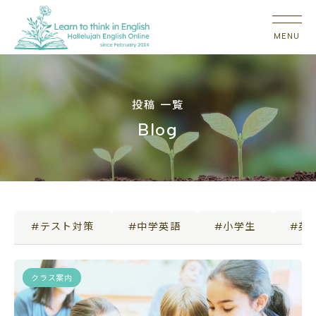
投稿 一覧
Blog
#テスト対策
#中学英語
#小学生
#英
クラス案内